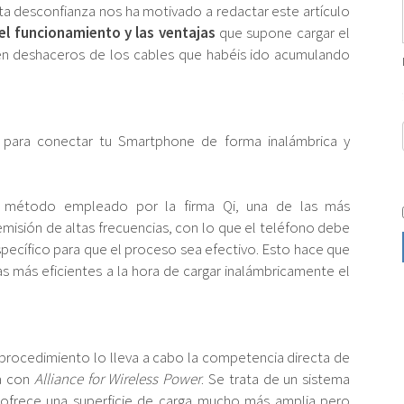
a desconfianza nos ha motivado a redactar este artículo
el funcionamiento y las ventajas
que supone cargar el
n deshaceros de los cables que habéis ido acumulando
es para conectar tu Smartphone de forma inalámbrica y
 método empleado por la firma Qi, una de las más
emisión de altas frecuencias, con lo que el teléfono debe
específico para que el proceso sea efectivo. Esto hace que
s más eficientes a la hora de cargar inalámbricamente el
procedimiento lo lleva a cabo la competencia directa de
a con
Alliance for Wireless Power
. Se trata de un sistema
ofrece una superficie de carga mucho más amplia pero