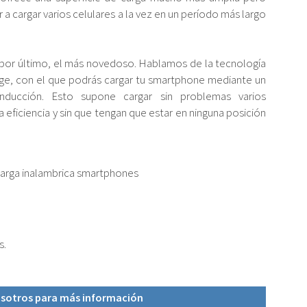
 a cargar varios celulares a la vez en un período más largo
por último, el más novedoso. Hablamos de la tecnología
rge, con el que podrás cargar tu smartphone mediante un
nducción. Esto supone cargar sin problemas varios
 eficiencia y sin que tengan que estar en ninguna posición
carga inalambrica smartphones
s.
sotros para más información