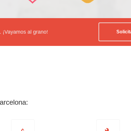
p. ¡Vayamos al grano!
Solicit
arcelona: