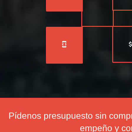
developer_mode
attach_m
Pídenos presupuesto sin compr
empeño y con