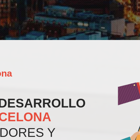
ona
 DESARROLLO
CELONA
DORES Y