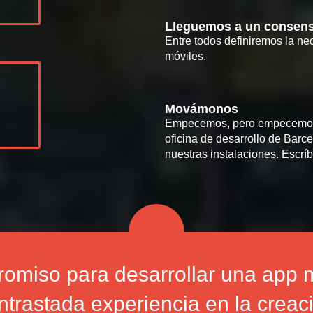
Lleguemos a un consen
Entre todos definiremos la ne
móviles.
oney
Movámonos
Empecemos, pero empecemos 
oficina de desarrollo de Barc
nuestras instalaciones. Escr
omiso para desarrollar una app m
trastada experiencia en la creaci