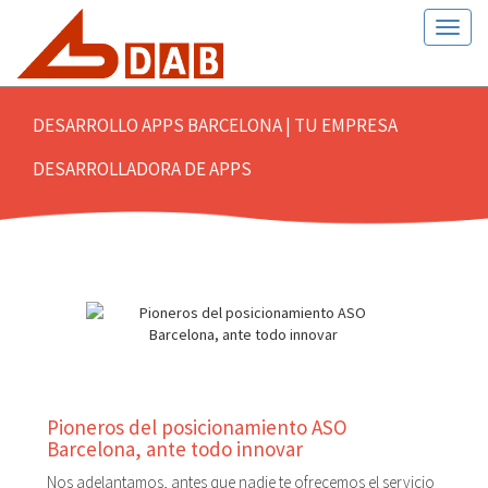
Toogl
naviga
DESARROLLO APPS BARCELONA | TU EMPRESA
DESARROLLADORA DE APPS
Pioneros del posicionamiento ASO
Barcelona, ante todo innovar
Nos adelantamos, antes que nadie te ofrecemos el servicio